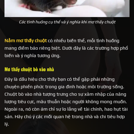
Các tình huống cụ thể và ý nghĩa khi mơ thấy chuột
Nằm mơ thấy chuột
có nhiều biến thể, mỗi tình huống
mang điềm báo riêng biệt. Dưới đây là các trường hợp phổ
biến và ý nghĩa tương ứng.
Mơ thấy chuột bò vào nhà
Đây là dấu hiệu cho thấy bạn có thể gặp phải những
chuyện phiền phức trong gia đình hoặc môi trường sống.
Chuột bò vào nhà tượng trưng cho sự xâm nhập của năng
lượng tiêu cực, mâu thuẫn hoặc người không mong muốn.
Ngoài ra, nó còn ám chỉ sự lo lắng về tài chính, hao hụt tài
sản. Hãy chú ý các mối quan hệ trong nhà và chi tiêu hợp
lý.