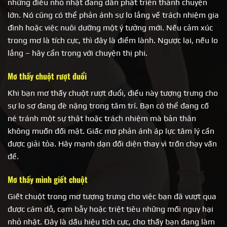
những điều nhỏ nhặt đang dần phát triển thành chuyện
lớn. Nó cũng có thể phản ánh sự lo lắng về trách nhiệm gia
đình hoặc việc nuôi dưỡng một ý tưởng mới. Nếu cảm xúc
trong mơ là tích cực, thì đây là điềm lành. Ngược lại, nếu lo
lắng – hãy cẩn trọng với chuyện thị phi.
Mơ thấy chuột rượt đuổi
Khi bạn mơ thấy chuột rượt đuổi, điều này tượng trưng cho
sự lo sợ đang đè nặng trong tâm trí. Bạn có thể đang cố
né tránh một sự thật hoặc trách nhiệm mà bản thân
không muốn đối mặt. Giấc mơ phản ánh áp lực tâm lý cần
được giải tỏa. Hãy mạnh dạn đối diện thay vì trốn chạy vấn
đề.
Mơ thấy mình giết chuột
Giết chuột trong mơ tượng trưng cho việc bạn đã vượt qua
được cám dỗ, cạm bẫy hoặc triệt tiêu những mối nguy hại
nhỏ nhặt. Đây là dấu hiệu tích cực, cho thấy bạn đang làm