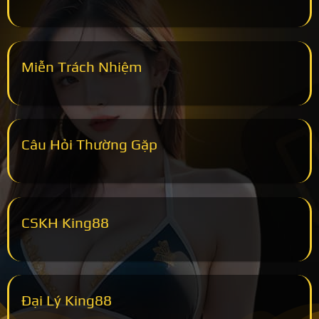
Miễn Trách Nhiệm
Câu Hỏi Thường Gặp
CSKH King88
Đại Lý King88