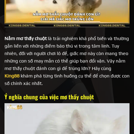
Nằm mơ thấy chuột
là trải nghiệm khá phổ biến và thường
gắn liền với những điềm báo thú vị trong tâm linh. Tuy
nhiên, đối với người chơi lô đề, giấc mơ này còn mang theo
những con số may mắn có thể giúp bạn đổi vận. Vậy nằm
mơ thấy chuột đánh con gì để trúng lớn? Hãy cùng
King88
khám phá từng tình huống cụ thể để chọn được con
số chính xác nhất.
Ý nghĩa chung của việc mơ thấy chuột