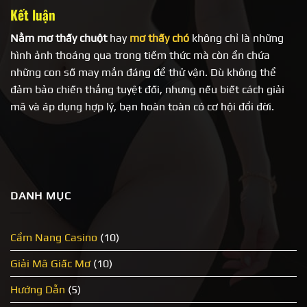
Kết luận
Nằm mơ thấy chuột
hay
mơ thấy chó
không chỉ là những
hình ảnh thoáng qua trong tiềm thức mà còn ẩn chứa
những con số may mắn đáng để thử vận. Dù không thể
đảm bảo chiến thắng tuyệt đối, nhưng nếu biết cách giải
mã và áp dụng hợp lý, bạn hoàn toàn có cơ hội đổi đời.
DANH MỤC
Cẩm Nang Casino
(10)
Giải Mã Giấc Mơ
(10)
Hướng Dẫn
(5)