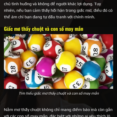
chủ tình huống và không để người khác lợi dụng. Tuy
nhiên, nếu bạn cảm thấy hối hận trong giấc mơ, điều đó có
thể ám chỉ bạn đang tự đấu tranh với chính mình.
Giấc mơ thấy chuột và con số may mắn
Tìm hiểu giấc mơ thấy chuột và con số may mắn
Nằm mơ thấy chuột không chỉ mang điềm báo mà còn gắn
với các con số may mắn, đặc biệt với những ai yêu thích lô