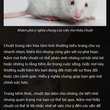
Khám phá ý nghĩa chung của việc mơ thấy chuột
Chuột trong văn hóa tâm linh thường biểu trưng cho sự
nhanh nhẹn, khéo léo nhưng cũng gắn với sự phá hoại.
Nằm mơ thấy chuột có thể phản ánh những cơ hội nhỏ bé
hoặc những lo lắng tiềm ẩn trong cuộc sống. Giấc mơ này
thường xuất hiện khi bạn đang đối mặt với sự thay đổi
hoặc cần cảnh giác. Hiểu ý nghĩa chung giúp bạn giải mã
chính xác hơn.
Trong tiềm thức, chuột đại diện cho những chi tiết nhỏ
nhưng quan trọng mà bạn có thể bỏ qua. Nằm mơ thấy
chuột có thể là lời nhắc nhở về việc chú ý đến các vấn đề