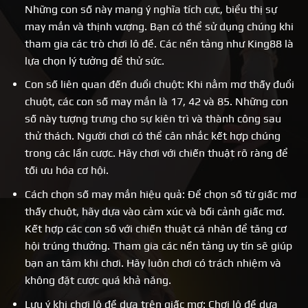
Những con số này mang ý nghĩa tích cực, biểu thị sự
may mắn và thịnh vượng. Bạn có thể sử dụng chúng khi
tham gia các trò chơi lô đề. Các nền tảng như King88 là
lựa chọn lý tưởng để thử sức.
Con số liên quan đến đuổi chuột: Khi nằm mơ thấy đuổi
chuột, các con số may mắn là 17, 42 và 85. Những con
số này tượng trưng cho sự kiên trì và thành công sau
thử thách. Người chơi có thể cân nhắc kết hợp chúng
trong các lần cược. Hãy chơi với chiến thuật rõ ràng để
tối ưu hóa cơ hội.
Cách chọn số may mắn hiệu quả: Để chọn số từ giấc mơ
thấy chuột, hãy dựa vào cảm xúc và bối cảnh giấc mơ.
Kết hợp các con số với chiến thuật cá nhân để tăng cơ
hội trúng thưởng. Tham gia các nền tảng uy tín sẽ giúp
bạn an tâm khi chơi. Hãy luôn chơi có trách nhiệm và
không đặt cược quá khả năng.
Lưu ý khi chơi lô đề dựa trên giấc mơ: Chơi lô đề dựa