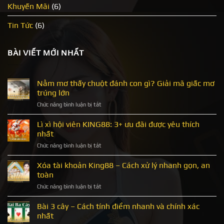
Khuyến Mãi
(6)
Tin Tức
(6)
BÀI VIẾT MỚI NHẤT
Nằm mơ thấy chuột đánh con gì? Giải mã giấc mơ
trúng lớn
ở
Chức năng bình luận bị tắt
Nằm
mơ
Lì xì hội viên KING88: 3+ ưu đãi được yêu thích
thấy
nhất
chuột
ở
Chức năng bình luận bị tắt
đánh
Lì
con
xì
Xóa tài khoản King88 – Cách xử lý nhanh gọn, an
gì?
hội
Giải
toàn
viên
mã
ở
Chức năng bình luận bị tắt
KING88:
giấc
Xóa
3+
mơ
tài
Bài 3 cây – Cách tính điểm nhanh và chính xác
ưu
trúng
khoản
đãi
nhất
lớn
King88
được