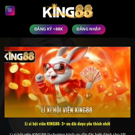
Chuyển
đến
nội
dung
ĐĂNG KÝ +88K
ĐĂNG NHẬP
Lì xì hội viên KING88: 3+ ưu đãi được yêu thích nhất
Lì xì hội viên KING88 là chương trình ưu đãi đặc biệt dành cho tất