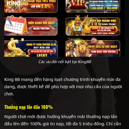
Các ưu đãi nổi bật tại King88
King 88 mang đến hàng loạt chương trình khuyến mãi đa
dạng, được thiết kế để phù hợp với mọi nhu cầu của người
chơi.
Thưởng nạp lần đầu 100%
Người chơi mới được hưởng khuyến mãi thưởng nạp lần
đầu lên đến 100% giá trị nạp, tối đa 5 triệu đồng. Chỉ cần