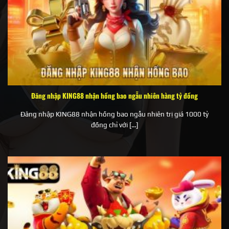
Đăng nhập KING88 nhận hồng bao ngẫu nhiên hàng tỷ đồng
Đăng nhập KING88 nhận hồng bao ngẫu nhiên trị giá 1000 tỷ
đồng chỉ với [...]