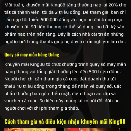
Mỗi tuần, khuyến mãi King88 tặng thưởng nạp lại 20% cho
tất cả thành viên, tối đa 2 triệu đồng. Để tham gia, bạn chỉ
cần nạp tối thiểu 500.000 đồng và chọn ưu đãi trong mục
khuyến mãi. Số tiền thưởng có thể sử dụng cho bất kỳ sản
phẩm nào trên nền tảng. Đây là cách nhà cái tri ân những
người chơi trung thành, giúp họ duy trì trải nghiệm lâu dài.
Quay số may mắn hàng tháng
Khuyến mãi King88 tổ chức chương trình quay số may mắn
hàng tháng với tổng giải thưởng lên đến 500 triệu đồng.
Người chơi chỉ cần tham gia cá cược đạt doanh thu tối
thiểu 10 triệu đồng trong tháng để nhận vé quay số. Các
phần thưởng bao gồm tiền mặt, điện thoại cao cấp và
voucher cá cược. Sự kiện này mang lại cơ hội đổi đời cho
người chơi với chi phí tham gia thấp.
Cách tham gia và điều kiện nhận khuyến mãi King88