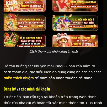
Cách tham gia nhận khuyến mãi
Để tận hưởng các khuyến mãi King88, bạn cần nắm rõ
cách tham gia, các điều kiện áp dụng cũng như chính sách
miễn trách nhiệm
để đảm bảo nhận thưởng dễ dàng.
×
Đăng ký và xác minh tài khoản
King88
Trước tiên, bạn cần tạo tài khoản trên trang web chính
thức của nhà cái và hoàn tất xác minh thông tin. Quá trình