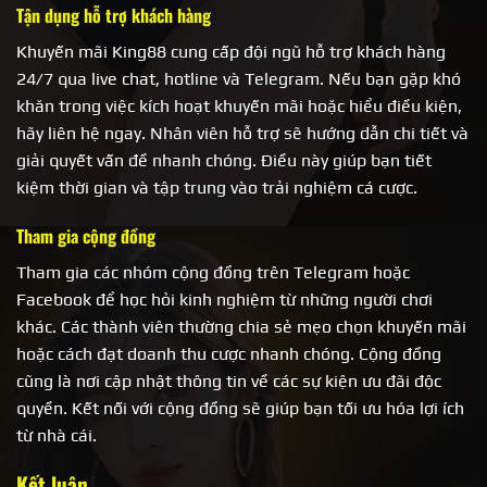
Tận dụng hỗ trợ khách hàng
Khuyến mãi King88 cung cấp đội ngũ hỗ trợ khách hàng
24/7 qua live chat, hotline và Telegram. Nếu bạn gặp khó
khăn trong việc kích hoạt khuyến mãi hoặc hiểu điều kiện,
hãy liên hệ ngay. Nhân viên hỗ trợ sẽ hướng dẫn chi tiết và
giải quyết vấn đề nhanh chóng. Điều này giúp bạn tiết
kiệm thời gian và tập trung vào trải nghiệm cá cược.
Tham gia cộng đồng
Tham gia các nhóm cộng đồng trên Telegram hoặc
Facebook để học hỏi kinh nghiệm từ những người chơi
khác. Các thành viên thường chia sẻ mẹo chọn khuyến mãi
hoặc cách đạt doanh thu cược nhanh chóng. Cộng đồng
cũng là nơi cập nhật thông tin về các sự kiện ưu đãi độc
quyền. Kết nối với cộng đồng sẽ giúp bạn tối ưu hóa lợi ích
từ nhà cái.
Kết luận